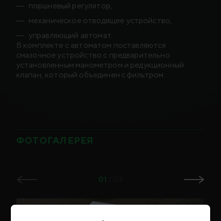
поршневый регулятор,
механическое отводящее устройство,
управляющий автомат.
В комплекте с автоматом поставляются
смазочное устройство с предварительно
установленным манометром и редукционный
клапан, который объединен с фильтром.
ФОТОГАЛЕРЕЯ
01
/
03