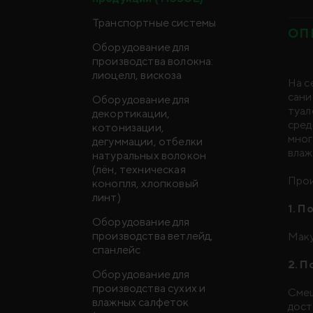
Транспортные системы
ОП
Оборудование для
производства волокна:
лиоцелл, вискоза
На с
сани
Оборудование для
туал
декортикации,
сред
котонизации,
мног
дегуммации, отбелки
влаж
натуральных волокон
(лён, техническая
Прои
конопля, хлопковый
линт)
1. П
Оборудование для
производства ветлейд,
Маку
спанлейс
2. П
Оборудование для
производства сухих и
Смеш
влажных салфеток
дост