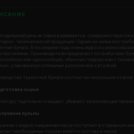
ИСАНИЕ
егодняшний день активно развивается, совершенствуется и
тарно- гигиенической продукции. Одним из самых востреб
етная бумага. В последние годы очень выросло разнообраз
ства гигиены. Производители предлагают потребителю бума
ослойную или однослойную, обычную гладкую или с тисне
ную, упакованную сплошным рулоном или с втулкой.
зводство туалетной бумаги состоит из нескольких этапов
одготовка сырья
латуру тщательно очищают, убирают загрязняющие примес
олучение пульпы
анная с водой очищенная масса поступает в отдельную ем
игает необходимых показателей по составу и массе.