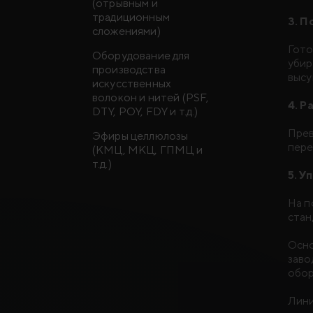
(отрывным и
традиционным
3. П
сложениями)
Гото
Оборудование для
убир
производства
высу
искусственных
волокон и нитей (PSF,
4. Р
DTY, POY, FDY и т.д.)
Прев
Эфиры целлюлозы
пере
(КМЦ, МКЦ, ГПМЦ и
т.д.)
5. У
На п
стан
Осно
заво
обор
Лини