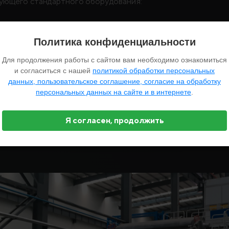
ующего стандартного оборудования:
умагоделательная машина;
Политика конфиденциальности
ассоподготовительный отдел;
Для продолжения работы с сайтом вам необходимо ознакомиться
онвертинг;
и согласиться с нашей
политикой обработки персональных
честве дополнения может быть автомат, изготавливающий 
данных, пользовательское соглашение, согласие на обработку
персональных данных на сайте и в интернете
.
Я согласен, продолжить
ТОГАЛЕРЕЯ