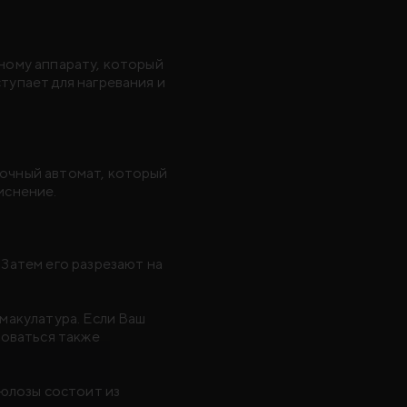
ному аппарату, который
тупает для нагревания и
очный автомат, который
иснение.
Затем его разрезают на
макулатура. Если Ваш
боваться также
люлозы состоит из