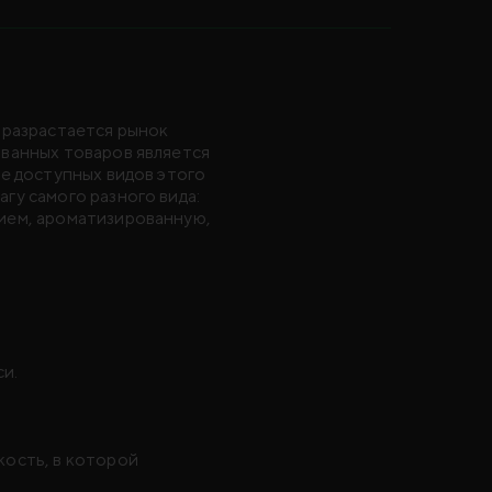
 разрастается рынок
ованных товаров является
ие доступных видов этого
гу самого разного вида:
нием, ароматизированную,
и.
кость, в которой