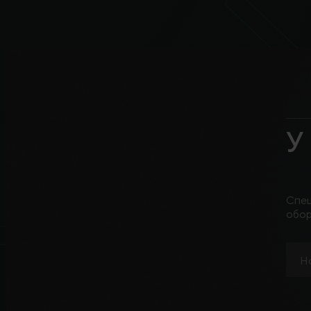
У
Спец
обор