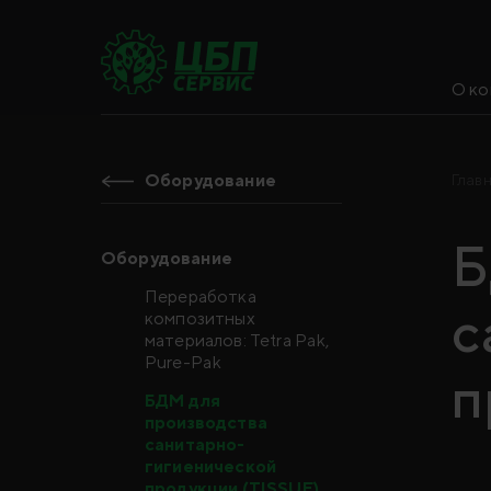
О ко
Оборудование
Глав
Б
Оборудование
Переработка
с
композитных
материалов: Tetra Pak,
Pure-Pak
п
БДМ для
производства
санитарно-
гигиенической
продукции (TISSUE)