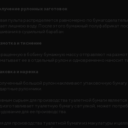
олучение рулонных заготовок
вая пульпа распределяется равномерно по бумагоделатель
ает лишнюю воду. После этого бумажный полуфабрикат пос
шивания в сушильный барабан.
азмотка и тиснение
ращенную в бобину бумажную массу отправляют на размот
матывает ее в отдельный рулон и одновременно наносит т
паковка и нарезка
олученный большой рулон наклеивают упаковочную бумагу. 
дартные рулончики.
вным сырьем для производства туалетной бумаги является 
д изготавливает туалетную бумагу с втулкой, может потре
удование для ее производства.
я для производства туалетной бумаги из макулатуры и цел